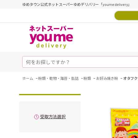
ゆめタウン公式ネットスーパーゆめデリバリー「youme delivery」
-
-
-
-
ホーム
粉類・乾物・海苔・缶詰
粉類
お好み焼き粉
オタフク
受取方法選択