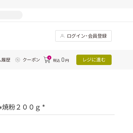
ログイン･会員登録
0
0
レジに進む
入履歴
クーポン
税込
円
焼粉２００ｇ *