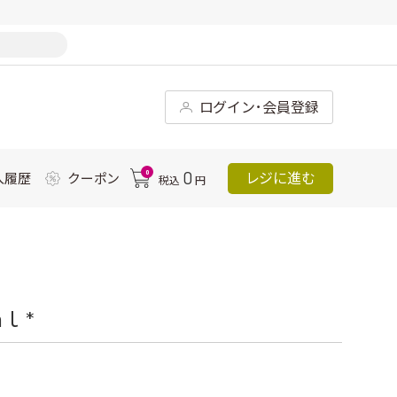
ログイン･会員登録
0
0
レジに進む
入履歴
クーポン
税込
円
 *