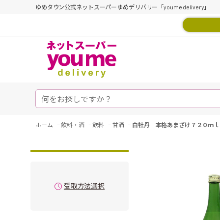
ゆめタウン公式ネットスーパーゆめデリバリー「youme delivery」
-
-
-
-
ホーム
飲料・酒
飲料
甘酒
白牡丹 本格あまざけ７２０ｍｌ
受取方法選択