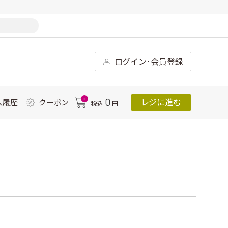
ログイン･会員登録
0
0
レジに進む
入履歴
クーポン
税込
円