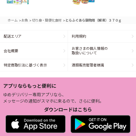
>
>
>
ホーム
お魚
切り身・簡便化食材
とらふぐあら鍋物用（解凍）３７０ｇ
配送エリア
利用規約
お客さまの個人情報の
会社概要
取扱いについて
特定商取引法に基づく表示
酒類販売管理者標識
アプリならもっと便利に
ゆめデリバリー専用アプリなら、
メッセージの通知がスマホに来るので、さらに便利。
ダウンロードはこちら