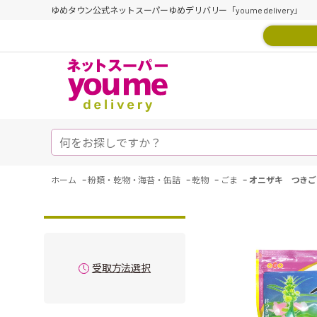
ゆめタウン公式ネットスーパーゆめデリバリー「youme delivery」
-
-
-
-
ホーム
粉類・乾物・海苔・缶詰
乾物
ごま
オニザキ つきご
受取方法選択