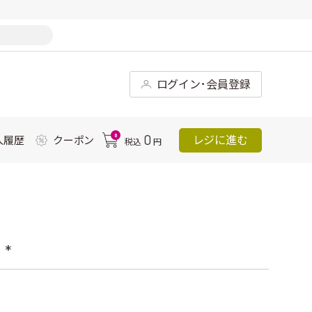
ログイン･会員登録
0
0
レジに進む
入履歴
クーポン
税込
円
*