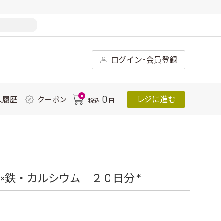
ログイン･会員登録
0
0
レジに進む
入履歴
クーポン
税込
円
×鉄・カルシウム ２０日分 *