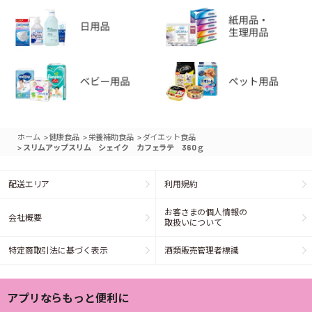
>
>
>
ホーム
健康食品
栄養補助食品
ダイエット食品
>
スリムアップスリム シェイク カフェラテ 360ｇ
配送エリア
利用規約
お客さまの個人情報の
会社概要
取扱いについて
特定商取引法に基づく表示
酒類販売管理者標識
アプリならもっと便利に