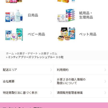
>
>
>
ホーム
お菓子・デザート
お菓子
ガム
>
ミンティアブリーズ リフレッシュブルー ３０粒
配送エリア
利用規約
お客さまの個人情報の
会社概要
取扱いについて
特定商取引法に基づく表示
酒類販売管理者標識