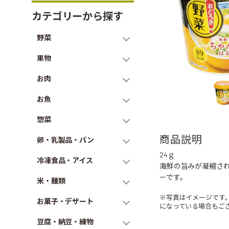
カテゴリーから探す
野菜
果物
お肉
お魚
惣菜
商品説明
卵・乳製品・パン
24ｇ
冷凍食品・アイス
海鮮の旨みが凝縮さ
ーです。
米・麺類
※写真はイメージです
お菓子・デザート
になっている場合もご
豆腐・納豆・練物