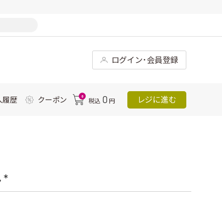
ログイン･会員登録
0
0
レジに進む
入履歴
クーポン
税込
円
*