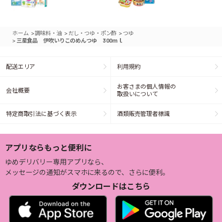
>
>
>
ホーム
調味料・油
だし・つゆ・ポン酢
つゆ
>
三星食品 伊吹いりこのめんつゆ 300ｍｌ
配送エリア
利用規約
お客さまの個人情報の
会社概要
取扱いについて
特定商取引法に基づく表示
酒類販売管理者標識
アプリならもっと便利に
ゆめデリバリー専用アプリなら、
メッセージの通知がスマホに来るので、さらに便利。
ダウンロードはこちら