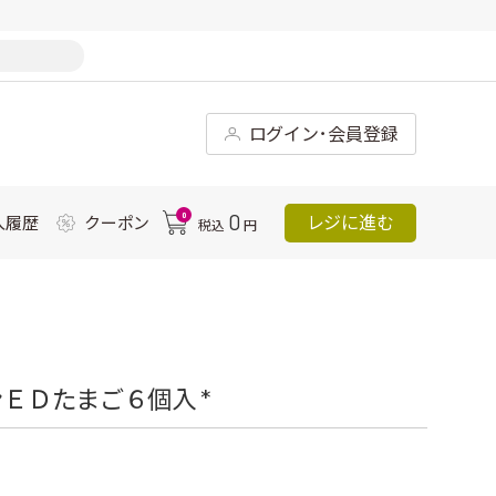
ログイン･会員登録
0
0
レジに進む
入履歴
クーポン
税込
円
ＥＤたまご６個入 *