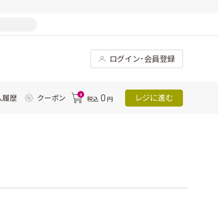
ログイン･会員登録
0
0
レジに進む
入履歴
クーポン
税込
円