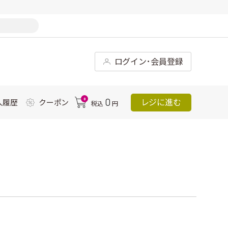
ログイン･会員登録
0
0
レジに進む
入履歴
クーポン
税込
円