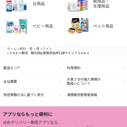
>
>
>
ホーム
飲料・酒
酒
ワイン
>
シャトー勝沼 酸化防止剤無添加辛口赤ワイン７２０ｍｌ
配送エリア
利用規約
お客さまの個人情報の
会社概要
取扱いについて
特定商取引法に基づく表示
酒類販売管理者標識
アプリならもっと便利に
ゆめデリバリー専用アプリなら、