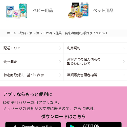
>
>
>
>
ホーム
飲料・酒
酒
日本酒
蓬莱 純米吟醸家伝手作り７２０ｍｌ
配送エリア
利用規約
お客さまの個人情報の
会社概要
取扱いについて
特定商取引法に基づく表示
酒類販売管理者標識
アプリならもっと便利に
ゆめデリバリー専用アプリなら、
メッセージの通知がスマホに来るので、さらに便利。
ダウンロードはこちら