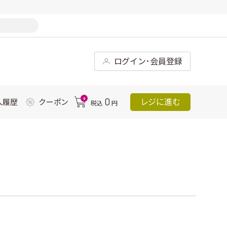
ログイン･会員登録
0
0
レジに進む
入履歴
クーポン
税込
円