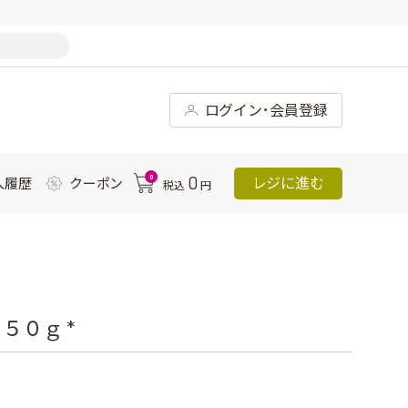
ログイン･会員登録
0
0
レジに進む
入履歴
クーポン
税込
円
５０ｇ *