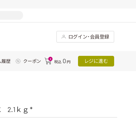
ログイン･会員登録
0
0
レジに進む
入履歴
クーポン
税込
円
.1ｋｇ *