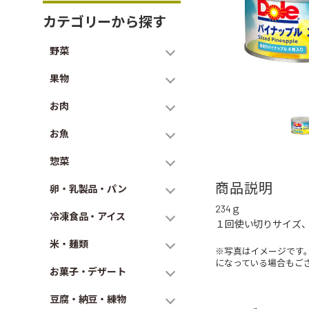
カテゴリーから探す
野菜
果物
お肉
お魚
惣菜
商品説明
卵・乳製品・パン
234ｇ
冷凍食品・アイス
１回使い切りサイズ
米・麺類
※写真はイメージです
になっている場合もご
お菓子・デザート
豆腐・納豆・練物