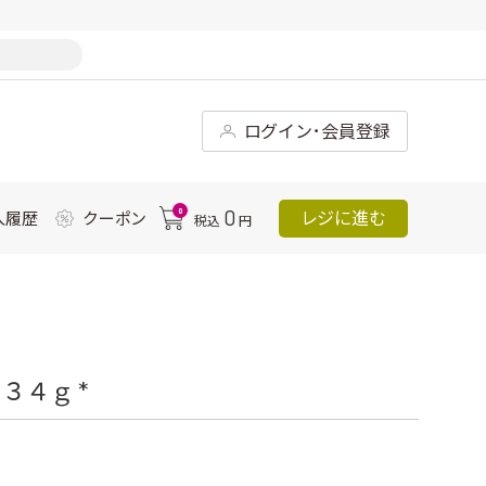
ログイン･会員登録
0
0
レジに進む
入履歴
クーポン
税込
円
３４ｇ *