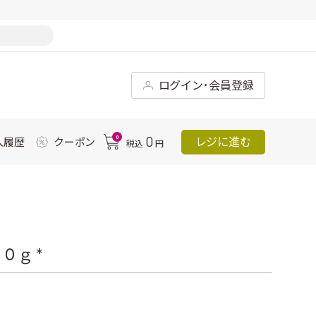
ログイン･会員登録
0
0
レジに進む
入履歴
クーポン
税込
円
０ｇ *