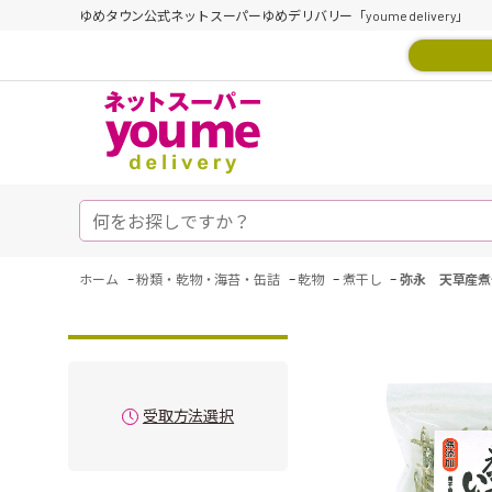
ゆめタウン公式ネットスーパーゆめデリバリー「youme delivery」
-
-
-
-
ホーム
粉類・乾物・海苔・缶詰
乾物
煮干し
弥永 天草産煮
受取方法選択