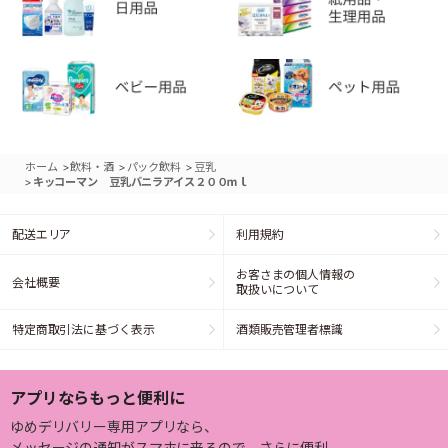
>
>
>
ホーム
飲料・酒
パック飲料
豆乳
>
キッコーマン 豆乳バニラアイス２００ｍｌ
配送エリア
利用規約
お客さまの個人情報の
会社概要
取扱いについて
特定商取引法に基づく表示
酒類販売管理者標識
アプリならもっと便利に
ゆめデリバリー専用アプリなら、
メッセージの通知がスマホに来るので、さらに便利。