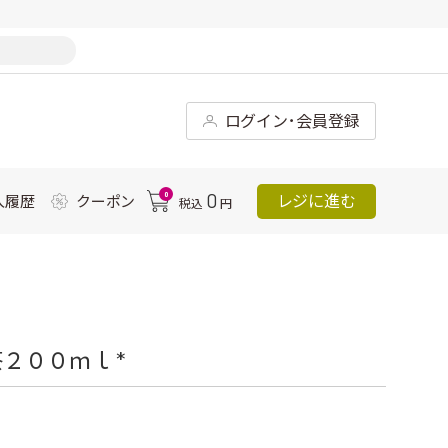
ログイン･会員登録
0
0
レジに進む
入履歴
クーポン
税込
円
２００ｍｌ *