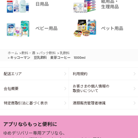
>
>
>
ホーム
飲料・酒
パック飲料
乳飲料
>
キッコーマン 豆乳飲料 麦芽コーヒー 1000ml
配送エリア
利用規約
お客さまの個人情報の
会社概要
取扱いについて
特定商取引法に基づく表示
酒類販売管理者標識
アプリならもっと便利に
ゆめデリバリー専用アプリなら、