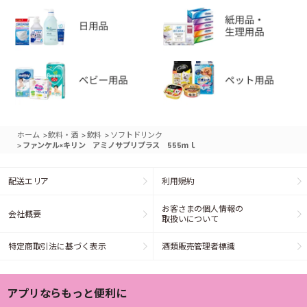
>
>
>
ホーム
飲料・酒
飲料
ソフトドリンク
>
ファンケル×キリン アミノサプリプラス 555ｍｌ
配送エリア
利用規約
お客さまの個人情報の
会社概要
取扱いについて
特定商取引法に基づく表示
酒類販売管理者標識
アプリならもっと便利に