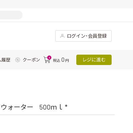
ログイン･会員登録
0
0
レジに進む
入履歴
クーポン
税込
円
ォーター 500ｍｌ *