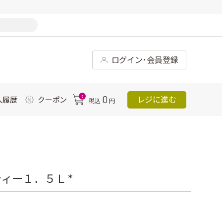
ログイン･会員登録
0
0
レジに進む
入履歴
クーポン
税込
円
ィー１．５Ｌ *