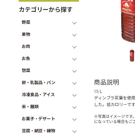
カテゴリーから探す
野菜
果物
お肉
お魚
惣菜
商品説明
卵・乳製品・パン
1.5Ｌ
冷凍食品・アイス
ディンブラ茶葉を使
した。低カロリーで
米・麺類
※写真はイメージです
お菓子・デザート
になっている場合もご
豆腐・納豆・練物