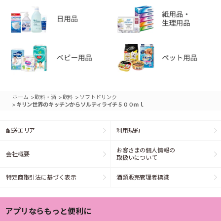
>
>
>
ホーム
飲料・酒
飲料
ソフトドリンク
>
キリン世界のキッチンからソルティライチ５００ｍｌ
配送エリア
利用規約
お客さまの個人情報の
会社概要
取扱いについて
特定商取引法に基づく表示
酒類販売管理者標識
アプリならもっと便利に