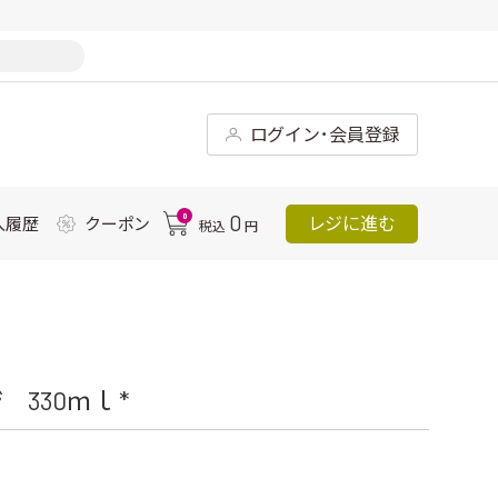
ログイン･会員登録
0
0
レジに進む
入履歴
クーポン
税込
円
330ｍｌ *