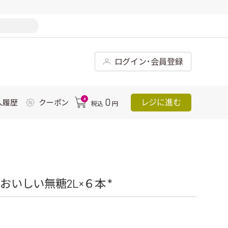
ログイン･会員登録
0
0
レジに進む
入履歴
クーポン
税込
円
おいしい無糖2L×６本 *