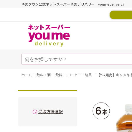
ゆめタウン公式ネットスーパーゆめデリバリー「youme delivery」
-
-
-
-
ホーム
飲料・酒
飲料
コーヒー・紅茶
【ｹｰｽ販売】キリン 午
受取方法選択