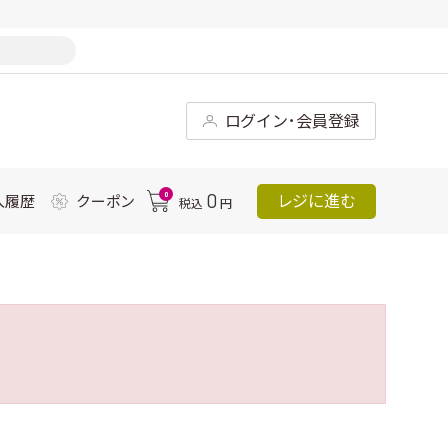
ログイン･会員登録
0
0
レジに進む
入履歴
クーポン
税込
円