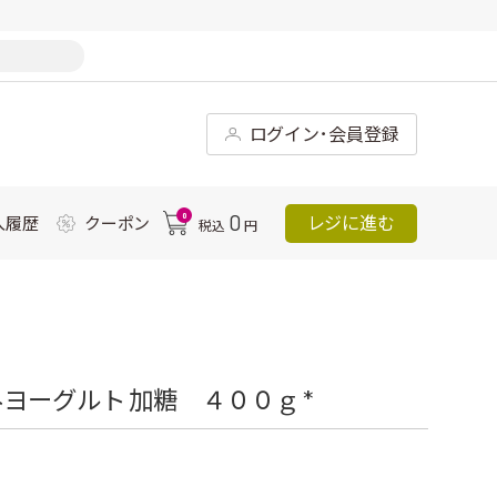
ログイン･会員登録
0
0
レジに進む
入履歴
クーポン
税込
円
ヨーグルト 加糖 ４００ｇ *