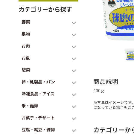
カテゴリーから探す
野菜
果物
お肉
お魚
惣菜
商品説明
卵・乳製品・パン
400ｇ
冷凍食品・アイス
※写真はイメージです
米・麺類
になっている場合もご
お菓子・デザート
カテゴリーか
豆腐・納豆・練物