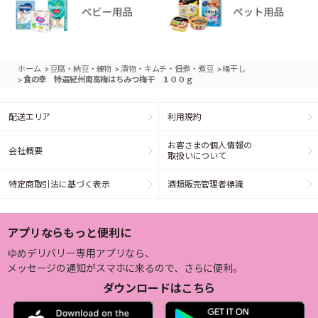
>
>
>
ホーム
豆腐・納豆・練物
漬物・キムチ・佃煮・煮豆
梅干し
>
食の幸 特選紀州南高梅はちみつ梅干 １００ｇ
配送エリア
利用規約
お客さまの個人情報の
会社概要
取扱いについて
特定商取引法に基づく表示
酒類販売管理者標識
アプリならもっと便利に
ゆめデリバリー専用アプリなら、
メッセージの通知がスマホに来るので、さらに便利。
ダウンロードはこちら