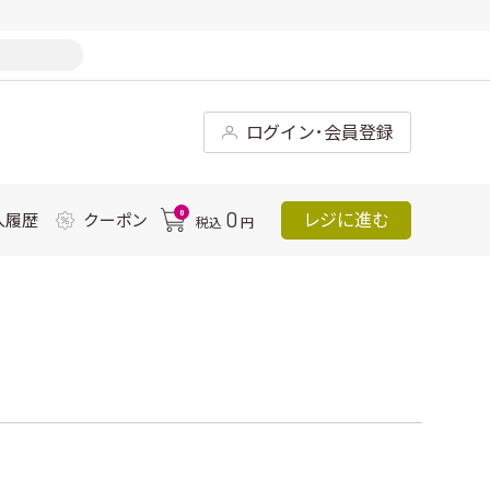
ログイン･会員登録
0
0
レジに進む
入履歴
クーポン
税込
円