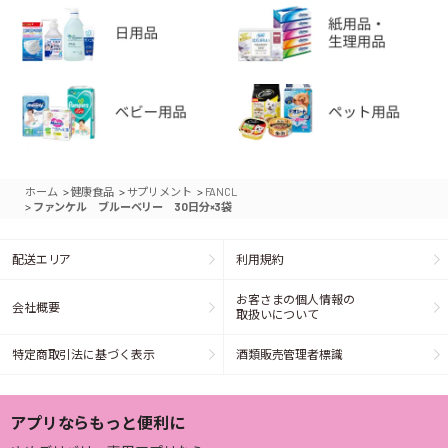
>
>
>
ホーム
健康食品
サプリメント
FANCL
>
ファンケル ブルーベリー 30日分×3袋
配送エリア
利用規約
お客さまの個人情報の
会社概要
取扱いについて
特定商取引法に基づく表示
酒類販売管理者標識
アプリならもっと便利に