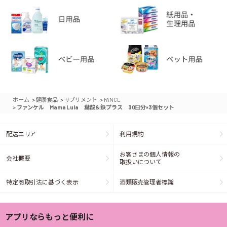
>
>
>
ホーム
健康食品
サプリメント
FANCL
>
ファンケル Mama Lula 葉酸＆鉄プラス 30日分×3個セット
配送エリア
利用規約
お客さまの個人情報の
会社概要
取扱いについて
特定商取引法に基づく表示
酒類販売管理者標識
アプリならもっと便利に