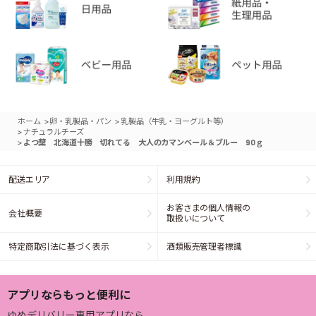
>
>
ホーム
卵・乳製品・パン
乳製品（牛乳・ヨーグルト等）
>
ナチュラルチーズ
>
よつ葉 北海道十勝 切れてる 大人のカマンベール＆ブルー 90ｇ
配送エリア
利用規約
お客さまの個人情報の
会社概要
取扱いについて
特定商取引法に基づく表示
酒類販売管理者標識
アプリならもっと便利に
ゆめデリバリー専用アプリなら、