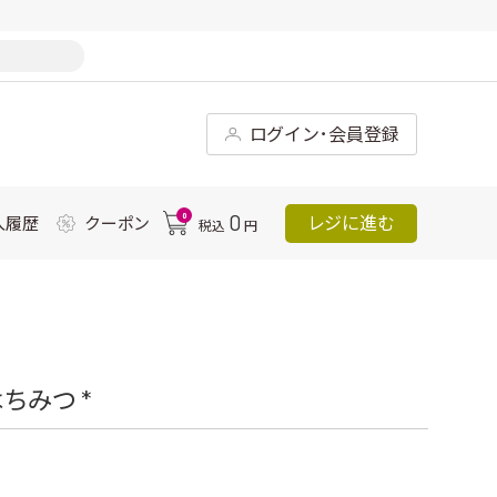
ログイン･会員登録
0
0
レジに進む
入履歴
クーポン
税込
円
ちみつ *