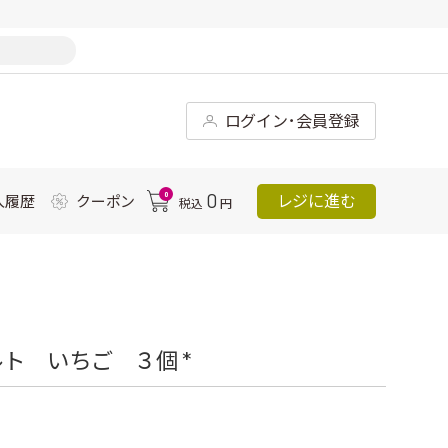
ログイン･会員登録
0
0
レジに進む
入履歴
クーポン
税込
円
ト いちご ３個 *