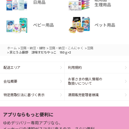
>
>
>
ホーム
豆腐・納豆・練物
豆腐・納豆・こんにゃく
豆腐
>
京とうふ藤野 涼味すだちやっこ 150ｇ×2
配送エリア
利用規約
お客さまの個人情報の
会社概要
取扱いについて
特定商取引法に基づく表示
酒類販売管理者標識
アプリならもっと便利に
ゆめデリバリー専用アプリなら、
メッセージの通知がスマホに来るので、さらに便利。