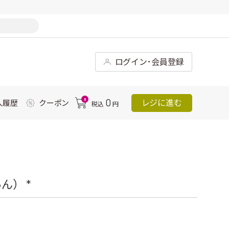
ログイン･会員登録
0
0
レジに進む
入履歴
クーポン
税込
円
ん） *