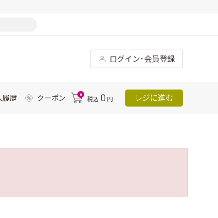
ログイン･会員登録
0
0
レジに進む
入履歴
クーポン
税込
円