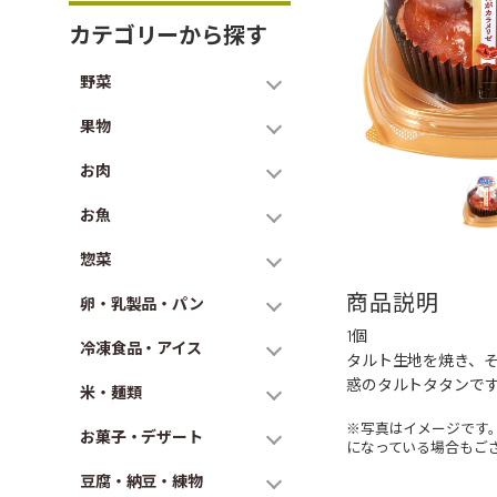
カテゴリーから探す
野菜
果物
お肉
お魚
惣菜
商品説明
卵・乳製品・パン
1個
冷凍食品・アイス
タルト生地を焼き、
惑のタルトタタンで
米・麺類
※写真はイメージです
お菓子・デザート
になっている場合もご
豆腐・納豆・練物