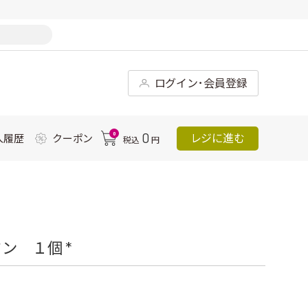
ログイン･会員登録
0
0
レジに進む
入履歴
クーポン
税込
円
ン １個 *