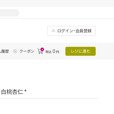
ログイン･会員登録
0
0
レジに進む
入履歴
クーポン
税込
円
白桃杏仁 *