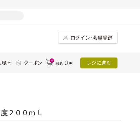
ログイン･会員登録
0
0
レジに進む
入履歴
クーポン
税込
円
２度２００ｍｌ