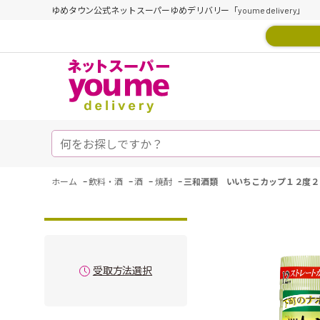
ゆめタウン公式ネットスーパーゆめデリバリー「youme delivery」
-
-
-
-
ホーム
飲料・酒
酒
焼酎
三和酒類 いいちこカップ１２度２
受取方法選択