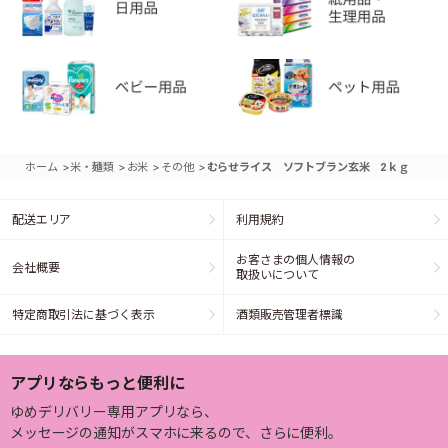
>
>
>
>
ホーム
米・麺類
お米
その他
むらせライス ソフトブラン玄米 2ｋｇ
配送エリア
利用規約
お客さまの個人情報の
会社概要
取扱いについて
特定商取引法に基づく表示
酒類販売管理者標識
アプリならもっと便利に
ゆめデリバリー専用アプリなら、
メッセージの通知がスマホに来るので、さらに便利。