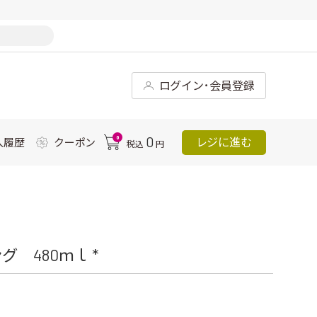
ログイン･会員登録
0
0
レジに進む
入履歴
クーポン
税込
円
 480ｍｌ *