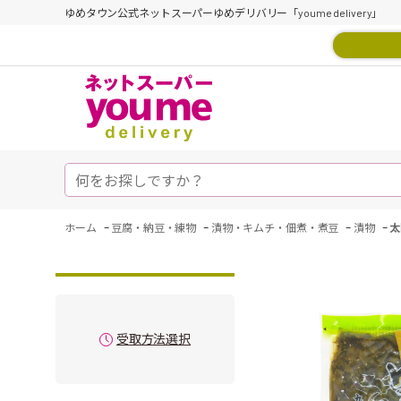
ゆめタウン公式ネットスーパーゆめデリバリー「youme delivery」
-
-
-
-
ホーム
豆腐・納豆・練物
漬物・キムチ・佃煮・煮豆
漬物
太
受取方法選択