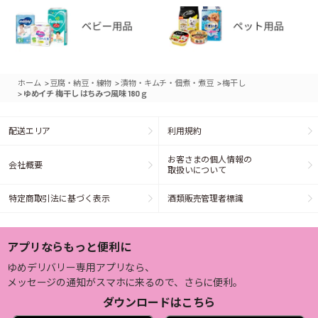
>
>
>
ホーム
豆腐・納豆・練物
漬物・キムチ・佃煮・煮豆
梅干し
>
ゆめイチ 梅干し はちみつ風味 180ｇ
配送エリア
利用規約
お客さまの個人情報の
会社概要
取扱いについて
特定商取引法に基づく表示
酒類販売管理者標識
アプリならもっと便利に
ゆめデリバリー専用アプリなら、
メッセージの通知がスマホに来るので、さらに便利。
ダウンロードはこちら