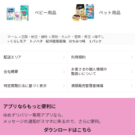
>
>
>
ホーム
豆腐・納豆・練物
漬物・キムチ・佃煮・煮豆
梅干し
>
くらしモア トノハタ 紀州産南高梅 はちみつ味 １パック
配送エリア
利用規約
お客さまの個人情報の
会社概要
取扱いについて
特定商取引法に基づく表示
酒類販売管理者標識
アプリならもっと便利に
ゆめデリバリー専用アプリなら、
メッセージの通知がスマホに来るので、さらに便利。
ダウンロードはこちら