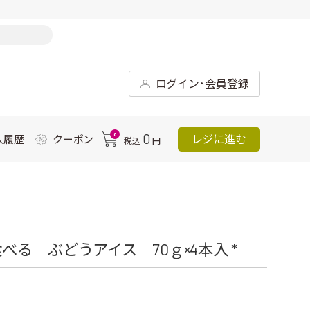
ログイン･会員登録
0
0
レジに進む
入履歴
クーポン
税込
円
る ぶどうアイス 70ｇ×4本入 *